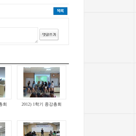
강총회
2012) 1학기 종강총회