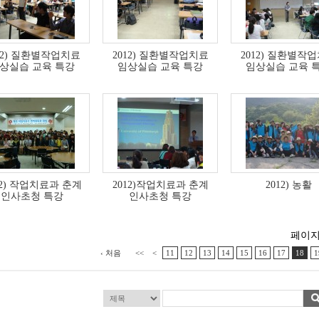
12) 질환별작업치료
2012) 질환별작업치료
2012) 질환별작
상실습 교육 특강
임상실습 교육 특강
임상실습 교육 
12) 작업치료과 춘계
2012)작업치료과 춘계
2012) 농활
인사초청 특강
인사초청 특강
페이지 [ 
‹ 처음
<<
<
11
12
13
14
15
16
17
18
1