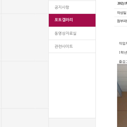
2012
공지사항
작성일
포토갤러리
첨부파
동영상자료실
작업치
관련사이트
1학년
즐겁고