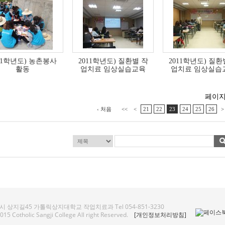
11학년도) 농촌봉사
2011학년도) 질환별 작
2011학년도) 질환
활동
업치료 임상실습교육
업치료 임상실습
페이지 [ 
‹ 처음
<<
<
21
22
23
24
25
26
>
 상지길45 가톨릭상지대학교 작업치료과 Tel 054-851-3230
15 Cotholic Sangji College All right Reserved.
[개인정보처리방침]