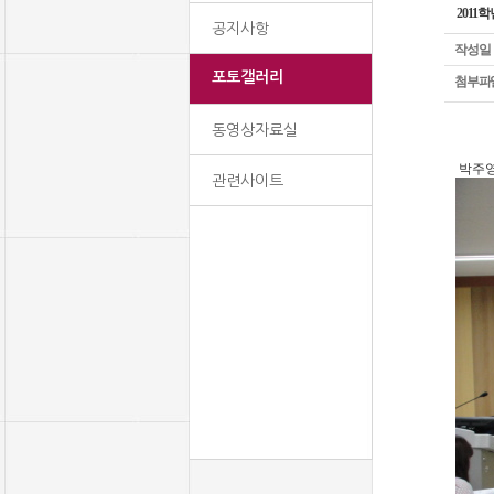
2011
공지사항
작성일
포토갤러리
첨부파
동영상자료실
박주영
관련사이트