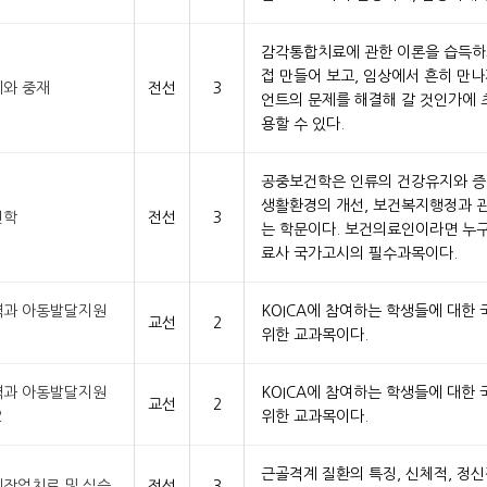
감각통합치료에 관한 이론을 습득하
접 만들어 보고, 임상에서 흔히 만
와 중재
전선
3
언트의 문제를 해결해 갈 것인가에
용할 수 있다.
공중보건학은 인류의 건강유지와 증
생활환경의 개선, 보건복지행정과 
건학
전선
3
는 학문이다. 보건의료인이라면 누
료사 국가고시의 필수과목이다.
과 아동발달지원
KOICA에 참여하는 학생들에 대한
교선
2
1
위한 교과목이다.
과 아동발달지원
KOICA에 참여하는 학생들에 대한
교선
2
2
위한 교과목이다.
근골격계 질환의 특징, 신체적, 정신
작업치료 및 실습
전선
3