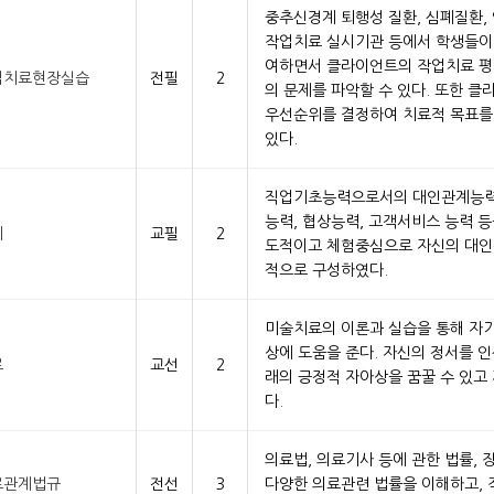
중추신경계 퇴행성 질환, 심폐질환,
작업치료 실시기관 등에서 학생들이
여하면서 클라이언트의 작업치료 평
업치료현장실습
전필
2
의 문제를 파악할 수 있다. 또한 클
우선순위를 결정하여 치료적 목표를
있다.
직업기초능력으로서의 대인관계능력은
능력, 협상능력, 고객서비스 능력 
계
교필
2
도적이고 체험중심으로 자신의 대인
적으로 구성하였다.
미술치료의 이론과 실습을 통해 자
상에 도움을 준다. 자신의 정서를 
료
교선
2
래의 긍정적 자아상을 꿈꿀 수 있고 
다.
의료법, 의료기사 등에 관한 법률,
료관계법규
전선
3
다양한 의료관련 법률을 이해하고, 