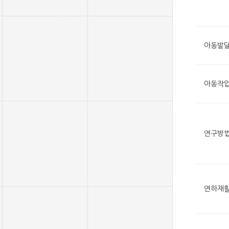
아동발
아동작업
연구방
연하재