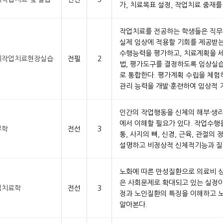
가, 치료목표 설정, 작업치료 중재를
작업치료를 전공하는 학생들은 직
실제 임상에 적용할 기회를 제공받는
수행능력을 평가하고, 치료계획을 세
계작업치료현장실습
전필
2
법, 평가도구를 결정하도록 임상실
로 통합한다. 평가계획 수립을 체험
관리 능력을 개발·훈련하여 임상적 
인간의 작업행동을 신체의 해부·생
에서 이해할 필요가 있다. 작업수행
부학
전선
3
통, 사지의 뼈, 신경, 근육, 관절
설명하고 비정상적 신체적기능과 질
노화에 따른 만성질환으로 의료비 상
은 사회문제로 확대되고 있는 실정이
업치료학
전선
3
정과 노인질환의 특징을 이해하고 
알아본다.