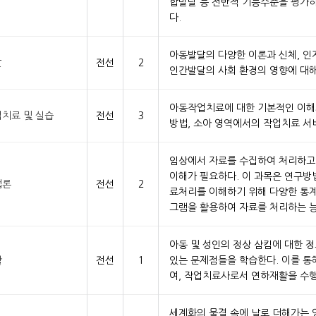
합발달 등 전반적 기능수준을 평가하
다.
아동발달의 다양한 이론과 신체, 인
달
전선
2
인간발달의 사회 환경의 영향에 대해
아동작업치료에 대한 기본적인 이해와
치료 및 실습
전선
3
방법, 소아 영역에서의 작업치료 서
임상에서 자료를 수집하여 처리하고
이해가 필요하다. 이 과목은 연구방
법론
전선
2
료처리를 이해하기 위해 다양한 통계
그램을 활용하여 자료를 처리하는 능
아동 및 성인의 정상 삼킴에 대한 정
활
전선
1
있는 문제점들을 학습한다. 이를 통
여, 작업치료사로서 연하재활을 수행
세계화의 물결 속에 날로 더해가는 