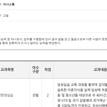
 : 의사소통
분
: 교필
능력 중 하나로서, 업무를 수행함에 있어 글과 말을 읽고 들음으로써 다른 사람이 뜻한
을 통해 정확하게 쓰거나 말하는 능력을 배양한다.
이수
교과목명
학점
교과내용
구분
임상실습 교육 과정을 통하여 감각
습득한 이론지식을 실제 임상에 적용
활현장실습
전필
2
동 및 청소년을 대상으로 주 40시간
로나19 등 국가 감염병과 국가재난
을 100%까지 인정하고, 임상사례에