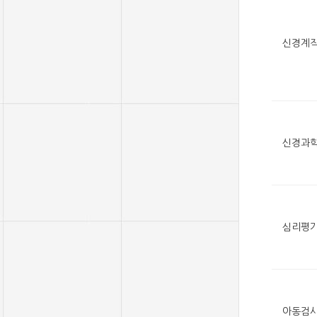
신경계
신경과
심리평
아동검사