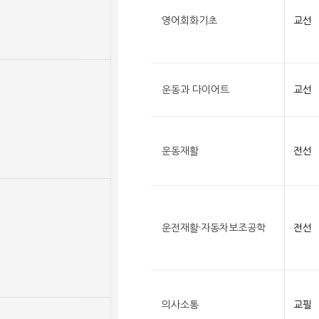
영어회화기초
교선
운동과 다이어트
교선
운동재활
전선
운전재활·자동차보조공학
전선
의사소통
교필