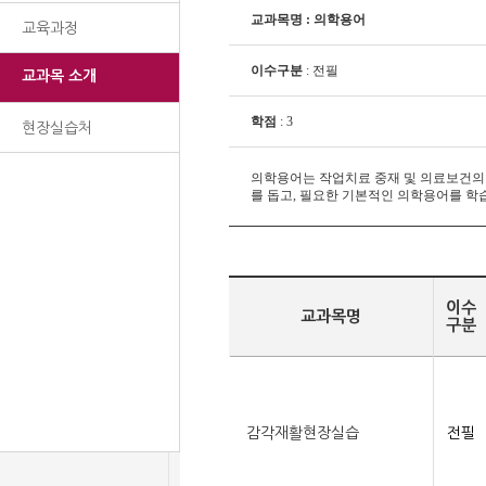
교과목명 : 의학용어
교육과정
이수구분
: 전필
교과목 소개
학점
: 3
현장실습처
의학용어는 작업치료 중재 및 의료보건의
를 돕고, 필요한 기본적인 의학용어를 학
이수
교과목명
구분
감각재활현장실습
전필