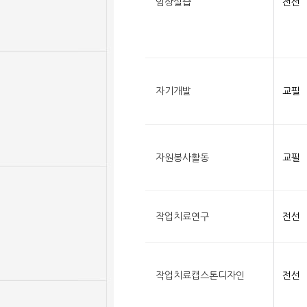
임상실습
전선
자기개발
교필
자원봉사활동
교필
작업치료연구
전선
작업치료캡스톤디자인
전선