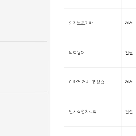
의지보조기학
전선
의학용어
전필
이학적 검사 및 실습
전선
인지작업치료학
전선