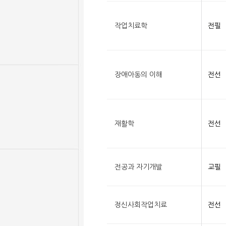
작업치료학
전필
장애아동의 이해
전선
재활학
전선
전공과 자기개발
교필
정신사회작업치료
전선