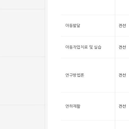
아동발달
전선
아동작업치료 및 실습
전선
연구방법론
전선
연하재활
전선