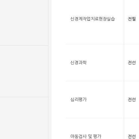
신경계작업치료현장실습
전필
신경과학
전선
심리평가
전선
아동검사 및 평가
전선