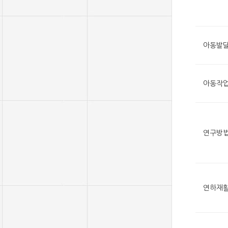
아동발
아동작업
연구방
연하재