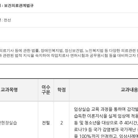
 : 보건의료관계법규
분
: 전선
 의료기사 등에 관한 법률, 장애인복지법, 정신보건법, 노인복지법 등 다양한 의료관련
과 관련된 법적 지식을 숙지하여 작업치료사 면허시험과 공무원시험 등을 대비하고자 
이수
교과목명
학점
교과내용
구분
임상실습 교육 과정을 통하여 감각
습득한 이론지식을 실제 임상에 적용
활현장실습
전필
2
동 및 청소년을 대상으로 주 40시간
로나19 등 국가 감염병과 국가재난
을 100%까지 인정하고, 임상사례에