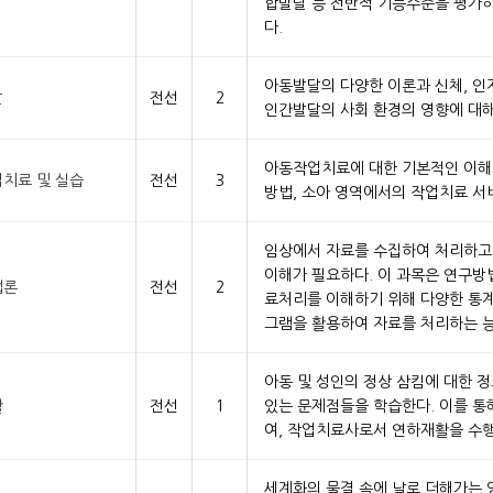
합발달 등 전반적 기능수준을 평가하
다.
아동발달의 다양한 이론과 신체, 인
달
전선
2
인간발달의 사회 환경의 영향에 대해
아동작업치료에 대한 기본적인 이해와
치료 및 실습
전선
3
방법, 소아 영역에서의 작업치료 서
임상에서 자료를 수집하여 처리하고
이해가 필요하다. 이 과목은 연구방
법론
전선
2
료처리를 이해하기 위해 다양한 통계
그램을 활용하여 자료를 처리하는 능
아동 및 성인의 정상 삼킴에 대한 정
활
전선
1
있는 문제점들을 학습한다. 이를 통
여, 작업치료사로서 연하재활을 수행
세계화의 물결 속에 날로 더해가는 