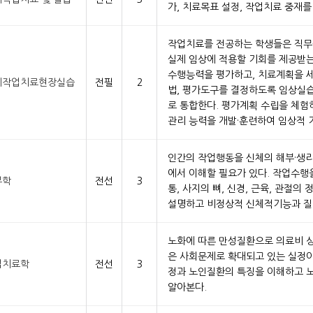
가, 치료목표 설정, 작업치료 중재를
작업치료를 전공하는 학생들은 직
실제 임상에 적용할 기회를 제공받는
수행능력을 평가하고, 치료계획을 세
계작업치료현장실습
전필
2
법, 평가도구를 결정하도록 임상실
로 통합한다. 평가계획 수립을 체험
관리 능력을 개발·훈련하여 임상적 
인간의 작업행동을 신체의 해부·생
에서 이해할 필요가 있다. 작업수행
부학
전선
3
통, 사지의 뼈, 신경, 근육, 관절
설명하고 비정상적 신체적기능과 질
노화에 따른 만성질환으로 의료비 상
은 사회문제로 확대되고 있는 실정이
업치료학
전선
3
정과 노인질환의 특징을 이해하고 
알아본다.