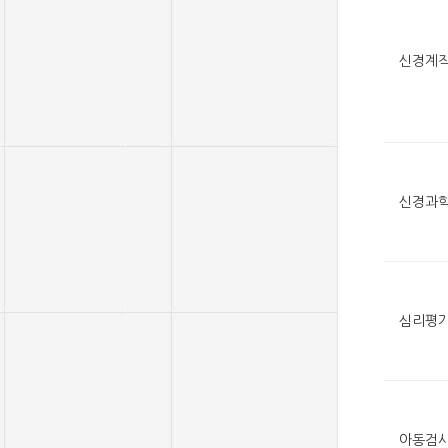
신경계
신경과
심리평
아동검사