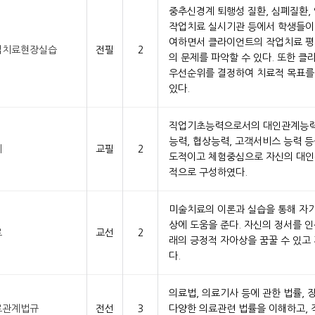
중추신경계 퇴행성 질환, 심폐질환,
작업치료 실시기관 등에서 학생들이
여하면서 클라이언트의 작업치료 평
업치료현장실습
전필
2
의 문제를 파악할 수 있다. 또한 클
우선순위를 결정하여 치료적 목표를
있다.
직업기초능력으로서의 대인관계능력은
능력, 협상능력, 고객서비스 능력 
계
교필
2
도적이고 체험중심으로 자신의 대인
적으로 구성하였다.
미술치료의 이론과 실습을 통해 자
상에 도움을 준다. 자신의 정서를 
료
교선
2
래의 긍정적 자아상을 꿈꿀 수 있고 
다.
의료법, 의료기사 등에 관한 법률,
료관계법규
전선
3
다양한 의료관련 법률을 이해하고, 