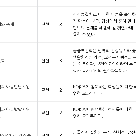
감각통합치료에 관한 이론을 습득하
접 만들어 보고, 임상에서 흔히 만
와 중재
전선
3
언트의 문제를 해결해 갈 것인가에
용할 수 있다.
공중보건학은 인류의 건강유지와 증
생활환경의 개선, 보건복지행정과 
건학
전선
3
는 학문이다. 보건의료인이라면 누
료사 국가고시의 필수과목이다.
과 아동발달지원
KOICA에 참여하는 학생들에 대한
교선
2
1
위한 교과목이다.
과 아동발달지원
KOICA에 참여하는 학생들에 대한
교선
2
2
위한 교과목이다.
근골격계 질환의 특징, 신체적, 정신
작업치료 및 실습
전선
3