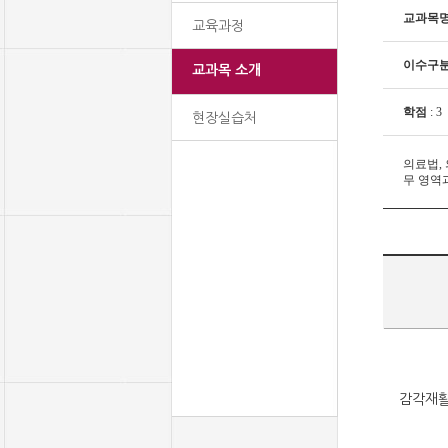
교과목명
교육과정
이수구
교과목 소개
학점
: 3
현장실습처
의료법,
무 영역
감각재