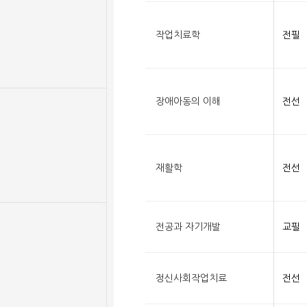
작업치료학
전필
장애아동의 이해
전선
재활학
전선
전공과 자기개발
교필
정신사회작업치료
전선