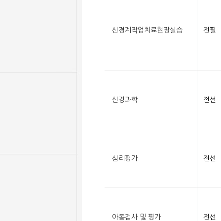
신경계작업치료현장실습
전필
신경과학
전선
심리평가
전선
아동검사 및 평가
전선