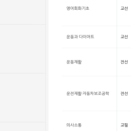
영어회화기초
교선
운동과 다이어트
교선
운동재활
전선
운전재활·자동차보조공학
전선
의사소통
교필