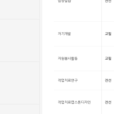
임상실습
전선
자기개발
교필
자원봉사활동
교필
작업치료연구
전선
작업치료캡스톤디자인
전선