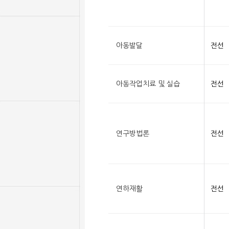
아동발달
전선
아동작업치료 및 실습
전선
연구방법론
전선
연하재활
전선