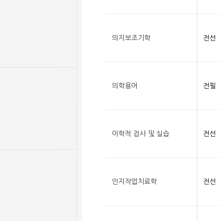
의지보조기학
전선
의학용어
전필
이학적 검사 및 실습
전선
인지작업치료학
전선