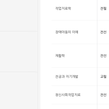
작업치료학
전필
장애아동의 이해
전선
재활학
전선
전공과 자기개발
교필
정신사회작업치료
전선