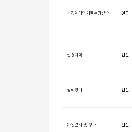
신경계작업치료현장실습
전필
신경과학
전선
심리평가
전선
아동검사 및 평가
전선