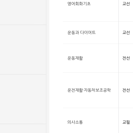
영어회화기초
교선
운동과 다이어트
교선
운동재활
전선
운전재활·자동차보조공학
전선
의사소통
교필