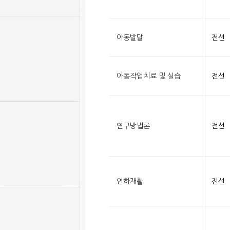
아동발달
전선
아동작업치료 및 실습
전선
연구방법론
전선
연하재활
전선