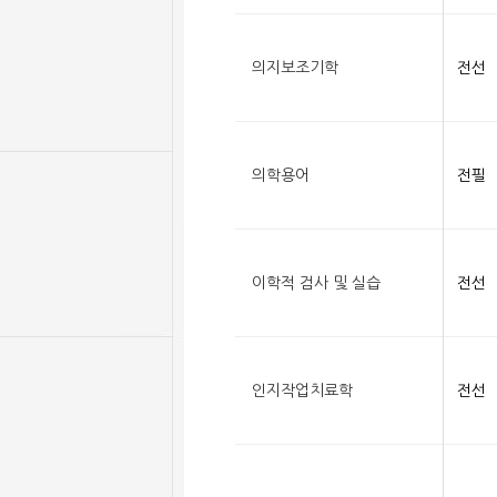
의지보조기학
전선
의학용어
전필
이학적 검사 및 실습
전선
인지작업치료학
전선