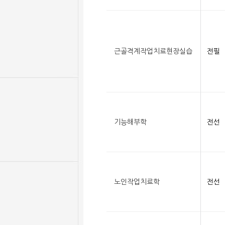
근골격계작업치료현장실습
전필
기능해부학
전선
노인작업치료학
전선