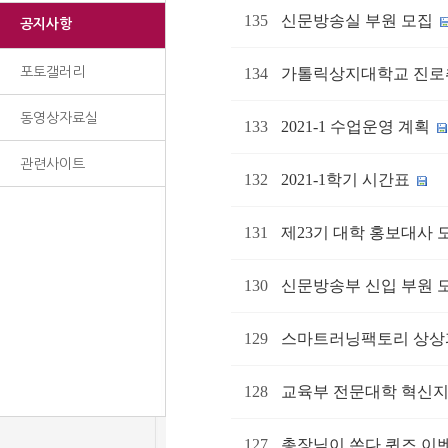
135
신문방송실 부원 모집
공지사항
포토갤러리
134
가톨릭상지대학교 진로
동영상자료실
133
2021-1 수업운영 계획
관련사이트
132
2021-1학기 시간표
131
제23기 대학 홍보대사 
130
신문방송부 신입 부원 
129
스마트러닝팩토리 상상파
128
교육부 전문대학 혁신지
127
총장님이 쏜다 퀴즈 이