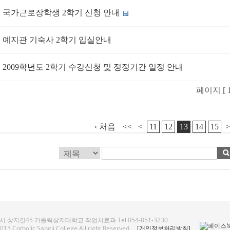
국가근로장학생 2학기 신청 안내
예지관 기숙사 2학기 입실안내
2009학년도 2학기 수강신청 및 정정기간 일정 안내
페이지 [ 13
‹ 처음
<<
<
11
12
13
14
15
>
 상지길45 가톨릭상지대학교 작업치료과 Tel 054-851-3230
15 Cotholic Sangji College All right Reserved.
[개인정보처리방침]