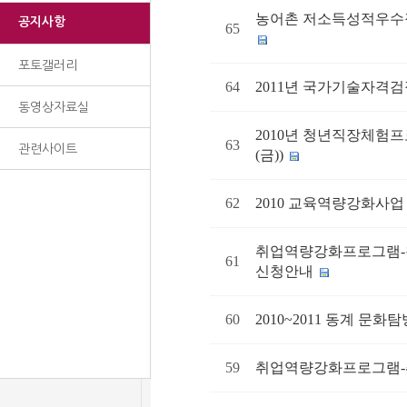
농어촌 저소득성적우수장학생 
공지사항
65
포토갤러리
64
2011년 국가기술자격검
동영상자료실
2010년 청년직장체험프로
63
관련사이트
(금))
62
2010 교육역량강화사업
취업역량강화프로그램-청
61
신청안내
60
2010~2011 동계 문
59
취업역량강화프로그램-취업