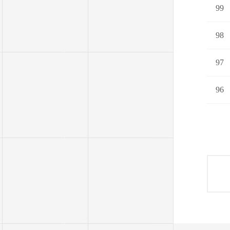
99
98
97
96