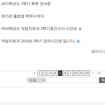
2015학년도 1학기 복학 안내문
2015년 졸업생 학위수여식
2014학년도 작업치료과 2학기중간고사 시간표
작업치료과 2014년 2학기 강의시간표 입니다.
페이지 [ 5
<
1
2
3
4
5
6
7
8
9
10
>
>>