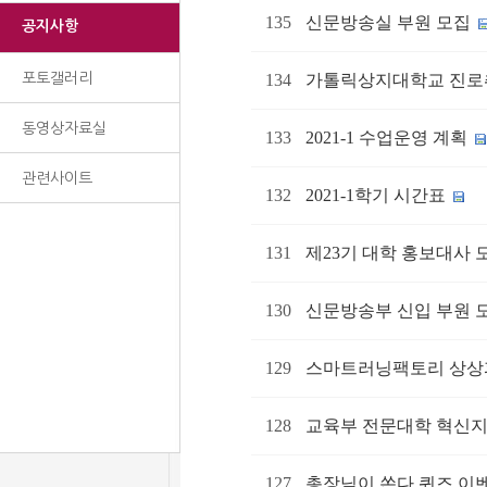
135
신문방송실 부원 모집
공지사항
포토갤러리
134
가톨릭상지대학교 진로
동영상자료실
133
2021-1 수업운영 계획
관련사이트
132
2021-1학기 시간표
131
제23기 대학 홍보대사 
130
신문방송부 신입 부원 
129
스마트러닝팩토리 상상파
128
교육부 전문대학 혁신지
127
총장님이 쏜다 퀴즈 이