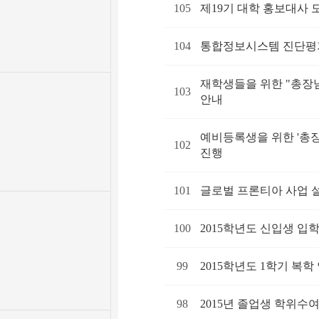
105
제19기 대학 홍보대사 
104
통합정보시스템 진단
재학생들을 위한 "총장
103
안내
예비등록생을 위한 '총
102
진행
101
글로벌 프론티아 사업 
100
2015학년도 신입생 입
99
2015학년도 1학기 복학
98
2015년 졸업생 학위수