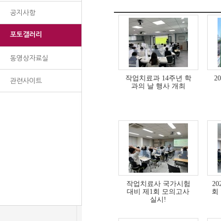
공지사항
포토갤러리
동영상자료실
작업치료과 14주년 학
2
관련사이트
과의 날 행사 개최
작업치료사 국가시험
2
대비 제1회 모의고사
회
실시!