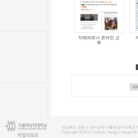
치매파트너 온라인 교
육
경상북도 안동시 상지길45 가톨릭상지대학교 작업치료
Copyright ⓒ2015 Cotholic Sangji College Al