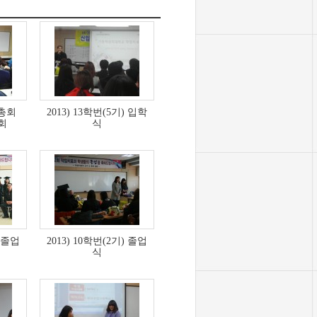
강총회
2013) 13학번(5기) 입학
회
식
) 졸업
2013) 10학번(2기) 졸업
식