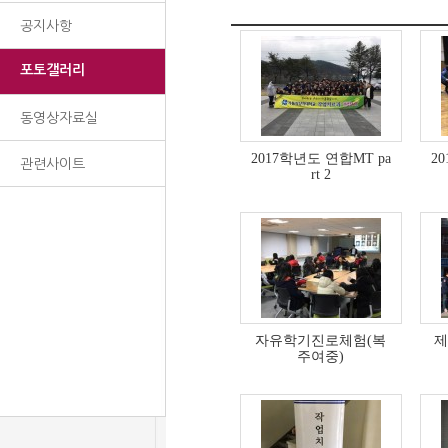
공지사항
포토갤러리
동영상자료실
2017학년도 연합MT pa
2
관련사이트
rt 2
자유학기진로체험(복
제
주여중)