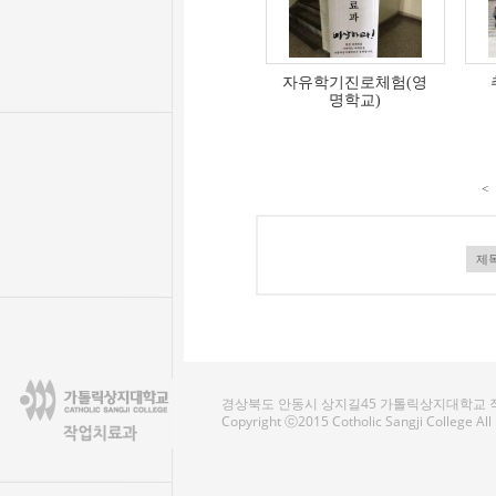
자유학기진로체험(영
명학교)
<
경상북도 안동시 상지길45 가톨릭상지대학교 작업치료
Copyright ⓒ2015 Cotholic Sangji College Al