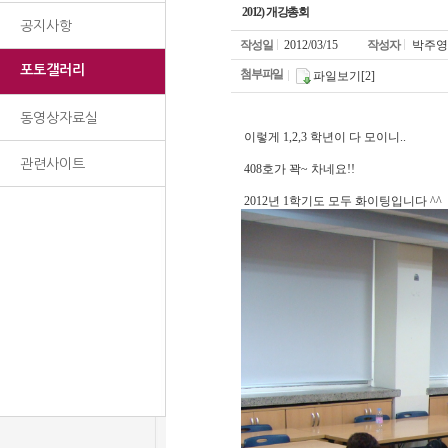
2012) 개강총회
공지사항
작성일
2012/03/15
작성자
박주영
포토갤러리
첨부파일
파일보기[2]
동영상자료실
이렇게 1,2,3 학년이 다 모이니..
관련사이트
408호가 꽉~ 차네요!!
2012년 1학기도 모두 화이팅입니다 ^^