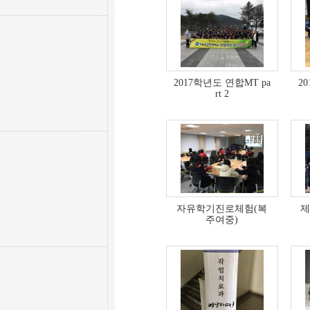
2017학년도 연합MT pa
2
rt 2
자유학기진로체험(복
제
주여중)