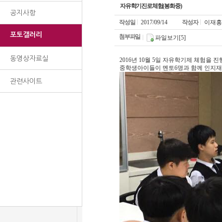
자유학기진로체험(봉화중)
공지사항
작성일
2017/09/14
작성자
이재홍
포토갤러리
첨부파일
파일보기[5]
동영상자료실
2016년 10월 5일 자유학기제 체험을
중학생아이들이 멘토6명과 함께 인지재활
관련사이트