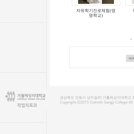
자유학기진로체험(영
명학교)
<
경상북도 안동시 상지길45 가톨릭상지대학교 작업치료
Copyright ⓒ2015 Cotholic Sangji College Al