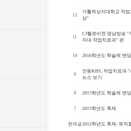
가톨릭상지대학교 작업치
12
상"
CJ헬로비전 영남방송 
11
지대 작업치료과" 편
10
2016학년도 학술제 엔
안동KBS, 작업치료과 
9
뉴스 보기
8
2015학년도 학술제 엔
7
2015학년도 축제
현재글
2012학년도 축제- 뮤직