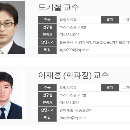
도기철 교수
작업치료학
보건
전공
학위
까리따스관 208호
연구실
054-851-3232
연락처
활동분석, 신경계작업치료및실습, 의지보조기
담당교과
agido2000@csj.ac.kr
메일
이재홍 (학과장) 교수
작업치료학
보건
전공
학위
까리따스관 207호
연구실
054-851-3234
연락처
연하재활, 공중보건학
담당교과
jhonglee@csj.ac.kr
메일