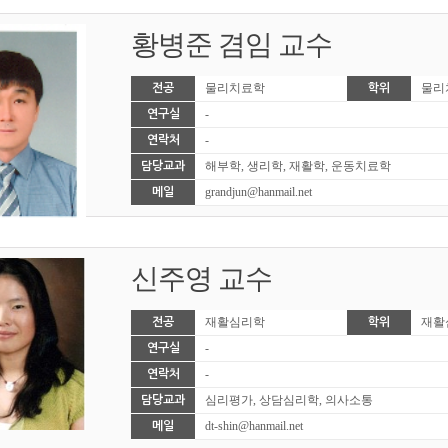
황병준 겸임 교수
물리치료학
물리
전공
학위
-
연구실
-
연락처
해부학, 생리학, 재활학, 운동치료학
담당교과
grandjun@hanmail.net
메일
신주영 교수
재활심리학
재활
전공
학위
-
연구실
-
연락처
심리평가, 상담심리학, 의사소통
담당교과
dt-shin@hanmail.net
메일