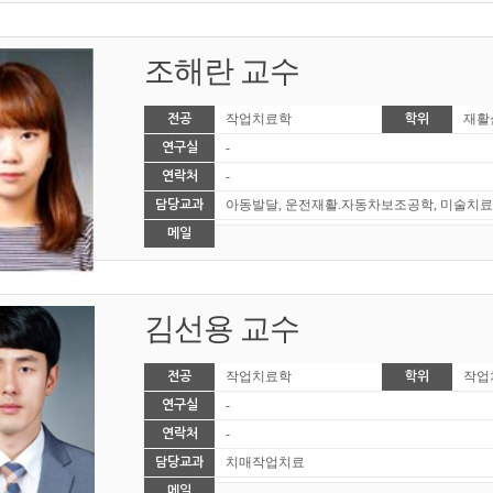
조해란 교수
작업치료학
재활
전공
학위
-
연구실
-
연락처
아동발달, 운전재활.자동차보조공학, 미술치료
담당교과
메일
김선용 교수
작업치료학
작업
전공
학위
-
연구실
-
연락처
치매작업치료
담당교과
메일