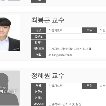
최봉근 교수
작업치료학
작업
전공
학위
-
연구실
-
연락처
인지치료, 치매재활, 지역사회재활
담당교과
ot_bong@naver.com
메일
정혜원 교수
작업치료학
보건
전공
학위
-
연구실
-
연락처
근골격계작업치료 및 실습
담당교과