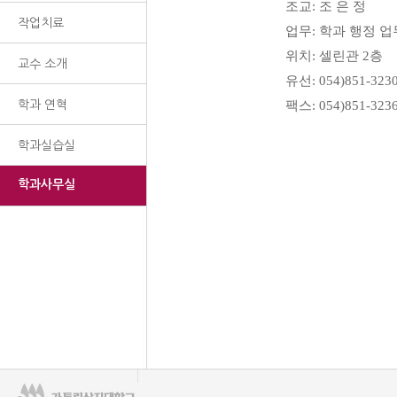
조교
: 조 은 정
작업치료
업무
:
학과 행정 업
위치
:
셀린관
2
층
교수 소개
유선
: 054)851-323
학과 연혁
팩스
: 054)851-323
학과실습실
학과사무실