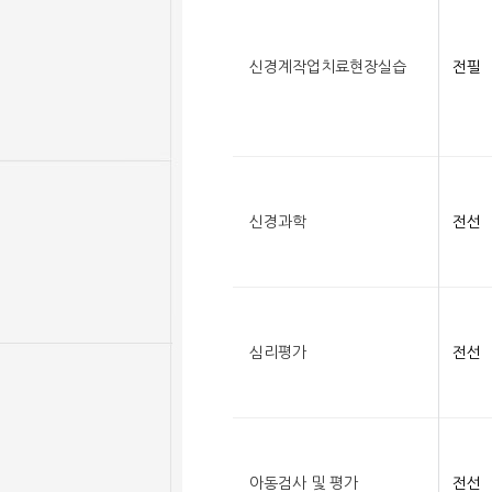
신경계작업치료현장실습
전필
신경과학
전선
심리평가
전선
아동검사 및 평가
전선