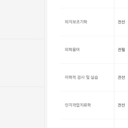
의지보조기학
전선
의학용어
전필
이학적 검사 및 실습
전선
인지작업치료학
전선