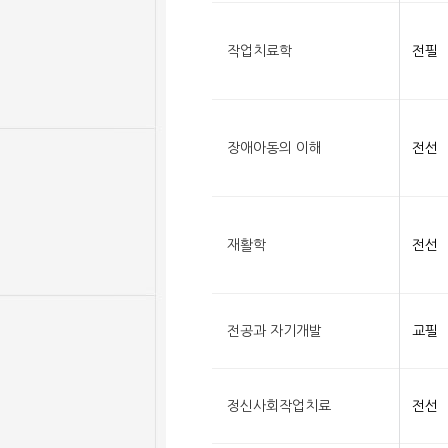
작업치료학
전필
장애아동의 이해
전선
재활학
전선
전공과 자기개발
교필
정신사회작업치료
전선