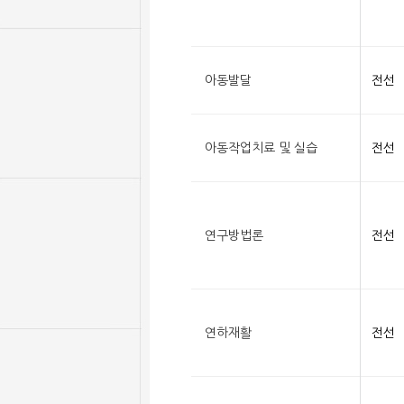
아동발달
전선
아동작업치료 및 실습
전선
연구방법론
전선
연하재활
전선