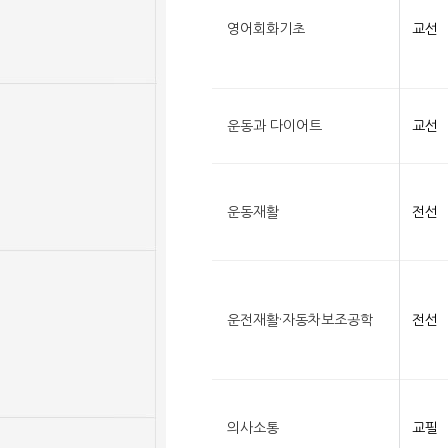
영어회화기초
교선
운동과 다이어트
교선
운동재활
전선
운전재활·자동차보조공학
전선
의사소통
교필