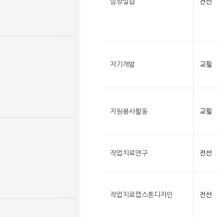
임상실습
전선
자기개발
교필
자원봉사활동
교필
작업치료연구
전선
작업치료캡스톤디자인
전선