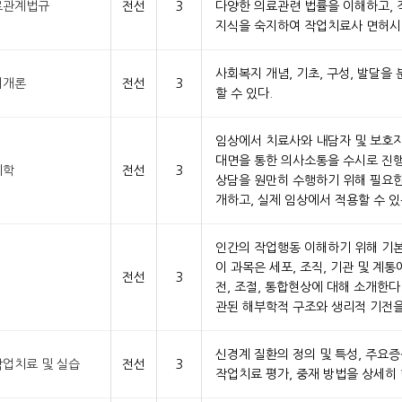
료관계법규
전선
3
다양한 의료관련 법률을 이해하고, 
지식을 숙지하여 작업치료사 면허시
사회복지 개념, 기초, 구성, 발달
지개론
전선
3
할 수 있다.
임상에서 치료사와 내담자 및 보호
대면을 통한 의사소통을 수시로 진행
리학
전선
3
상담을 원만히 수행하기 위해 필요한
개하고, 실제 임상에서 적용할 수 있
인간의 작업행동 이해하기 위해 기본
이 과목은 세포, 조직, 기관 및 
전선
3
전, 조절, 통합현상에 대해 소개한다
관된 해부학적 구조와 생리적 기전을
신경계 질환의 정의 및 특성, 주요
업치료 및 실습
전선
3
작업치료 평가, 중재 방법을 상세히