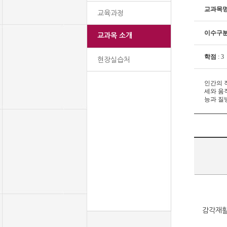
교과목명
교육과정
이수구
교과목 소개
학점
: 3
현장실습처
인간의 
세와 움
능과 질
감각재