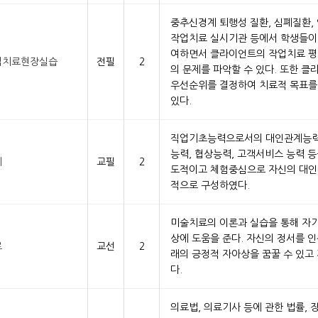
중추신경계 퇴행성 질환, 심폐질환,
작업치료 실시기관 등에서 학생들이
여하면서 클라이언트의 작업치료 평
업치료현장실습
전필
2
의 문제를 파악할 수 있다. 또한 클
우선순위를 결정하여 치료적 목표를
있다.
직업기초능력으로서의 대인관계능력은
능력, 협상능력, 고객서비스 능력 
계
교필
2
도적이고 체험중심으로 자신의 대인
적으로 구성하였다.
미술치료의 이론과 실습을 통해 자
상에 도움을 준다. 자신의 정서를 
료
교선
2
래의 긍정적 자아상을 꿈꿀 수 있고 
다.
의료법, 의료기사 등에 관한 법률,