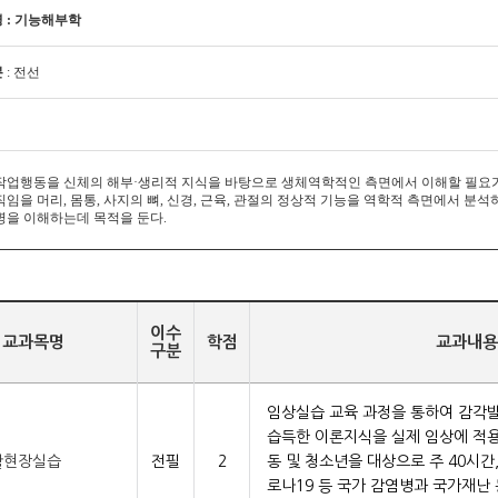
 : 기능해부학
분
: 전선
작업행동을 신체의 해부·생리적 지식을 바탕으로 생체역학적인 측면에서 이해할 필요가
직임을 머리, 몸통, 사지의 뼈, 신경, 근육, 관절의 정상적 기능을 역학적 측면에서 
병을 이해하는데 목적을 둔다.
이수
교과목명
학점
교과내용
구분
임상실습 교육 과정을 통하여 감각
습득한 이론지식을 실제 임상에 적용
활현장실습
전필
2
동 및 청소년을 대상으로 주 40시간
로나19 등 국가 감염병과 국가재난