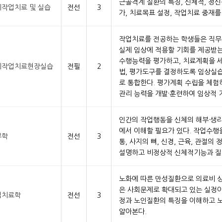
근골격계 질환의 특징, 신체적, 정신
작업치료 및 실습
전선
3
가, 치료목표 설정, 작업치료 중재를
작업치료를 전공하는 학생들은 직
실제 임상에 적용할 기회를 제공받는
수행능력을 평가하고, 치료계획을 세
계작업치료현장실습
전필
2
법, 평가도구를 결정하도록 임상실
로 통합한다. 평가계획 수립을 체험
관리 능력을 개발·훈련하여 임상적 
인간의 작업행동을 신체의 해부·생
에서 이해할 필요가 있다. 작업수행
부학
전선
3
통, 사지의 뼈, 신경, 근육, 관절
설명하고 비정상적 신체적기능과 질
노화에 따른 만성질환으로 의료비 상
은 사회문제로 확대되고 있는 실정이
업치료학
전선
3
정과 노인질환의 특징을 이해하고 
알아본다.