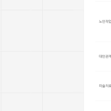
노인작
대인관
미술치