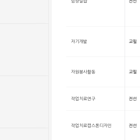
임상실습
전선
자기개발
교필
자원봉사활동
교필
작업치료연구
전선
작업치료캡스톤디자인
전선