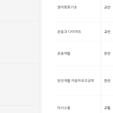
영어회화기초
교선
운동과 다이어트
교선
운동재활
전선
운전재활·자동차보조공학
전선
의사소통
교필