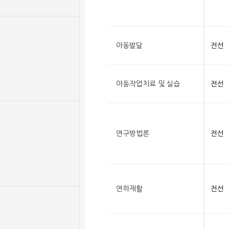
아동발달
전선
아동작업치료 및 실습
전선
연구방법론
전선
연하재활
전선