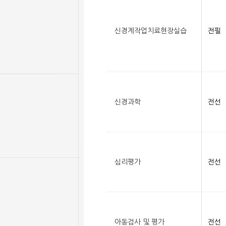
신경계작업치료현장실습
전필
신경과학
전선
심리평가
전선
아동검사 및 평가
전선