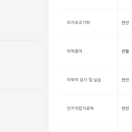
의지보조기학
전선
의학용어
전필
이학적 검사 및 실습
전선
인지작업치료학
전선