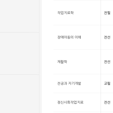
작업치료학
전필
장애아동의 이해
전선
재활학
전선
전공과 자기개발
교필
정신사회작업치료
전선