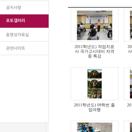
공지사항
포토갤러리
동영상자료실
2011학년도) 작업치료
2
관련사이트
사 국가고시대비 자격
사
증 특강
2011학년도) 09학번 졸
2
업여행