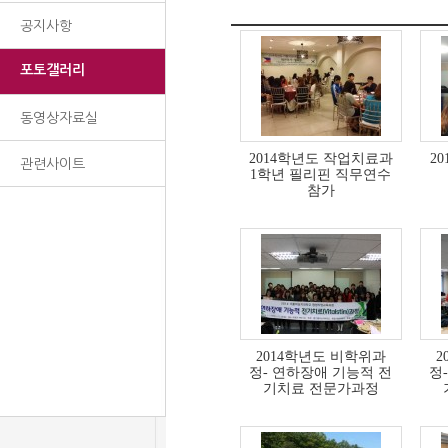
공지사항
포토갤러리
동영상자료실
2014학년도 작업치료과
2
관련사이트
1학년 필리핀 직무연수
참가
2014학년도 비학위과
2
정- 연하장애 기능적 전
정
기치료 전문가과정