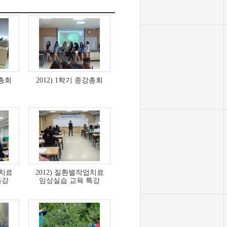
강총회
2012) 1학기 종강총회
업치료
2012) 질환별작업치료
특강
임상실습 교육 특강