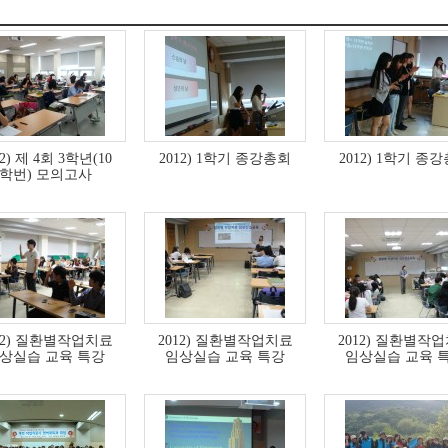
12) 제 4회 3학년(10
2012) 1학기 종강총회
2012) 1학기 종
학번) 모의고사
12) 질환별작업치료
2012) 질환별작업치료
2012) 질환별작
상실습 교육 특강
임상실습 교육 특강
임상실습 교육 