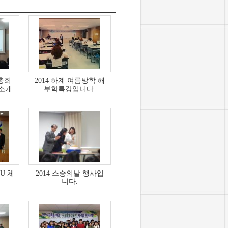
총회
2014 하계 여름방학 해
소개
부학특강입니다.
U 체
2014 스승의날 행사입
니다.