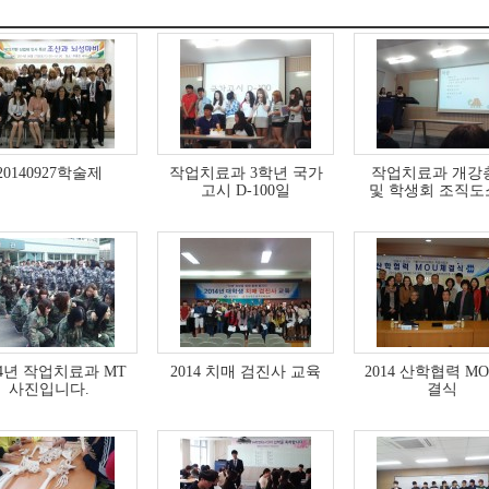
20140927학술제
작업치료과 3학년 국가
작업치료과 개강
고시 D-100일
및 학생회 조직도
14년 작업치료과 MT
2014 치매 검진사 교육
2014 산학협력 MO
사진입니다.
결식