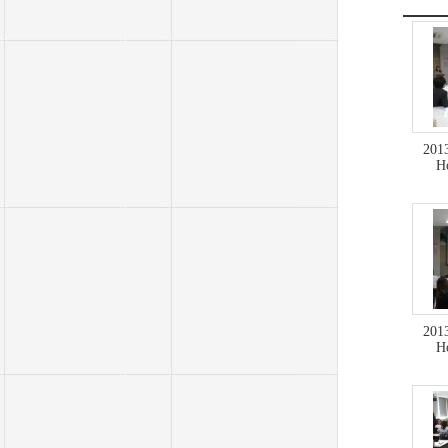
20
H
20
H