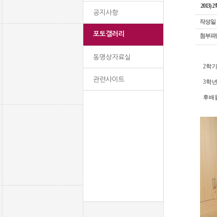
2013
공지사항
작성일
포토갤러리
첨부파
동영상자료실
2학기
관련사이트
3학년
후배들