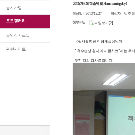
2013) 제 3회 학술제 및 Home coming day!!
공지사항
작성일
2013/12/27
작성자
박주영
포토갤러리
첨부파일
파일보기[2]
동영상자료실
국립재활병원 이왕재실장님의
관련사이트
"
척수손상 환자의 재활치료"라는 주제
멋진 강의 감사드립니다.