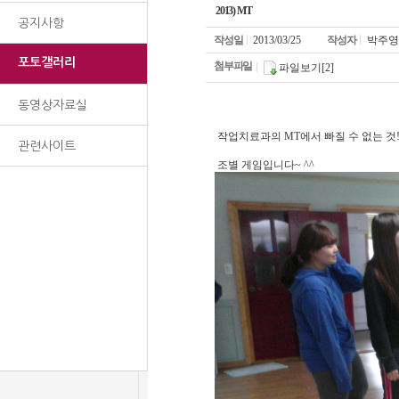
2013) MT
공지사항
작성일
2013/03/25
작성자
박주영
포토갤러리
첨부파일
파일보기[2]
동영상자료실
작업치료과의 MT에서 빠질 수 없는 것!
관련사이트
조별 게임입니다~ ^^