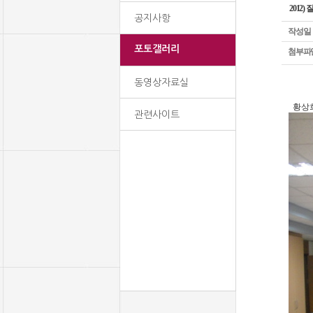
2012
공지사항
작성일
포토갤러리
첨부파
동영상자료실
황상희
관련사이트