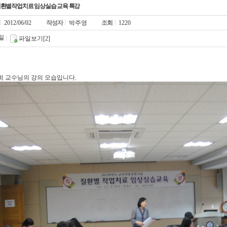
) 질환별작업치료 임상실습 교육 특강
2012/06/02
작성자
박주영
조회
1220
일
파일보기[2]
 교수님의 강의 모습입니다.