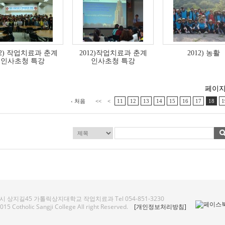
12) 작업치료과 춘계
2012)작업치료과 춘계
2012) 농활
인사초청 특강
인사초청 특강
페이지 [ 
‹ 처음
<<
<
11
12
13
14
15
16
17
18
1
 상지길45 가톨릭상지대학교 작업치료과 Tel 054-851-3230
15 Cotholic Sangji College All right Reserved.
[개인정보처리방침]