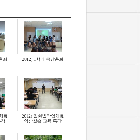
강총회
2012) 1학기 종강총회
업치료
2012) 질환별작업치료
특강
임상실습 교육 특강