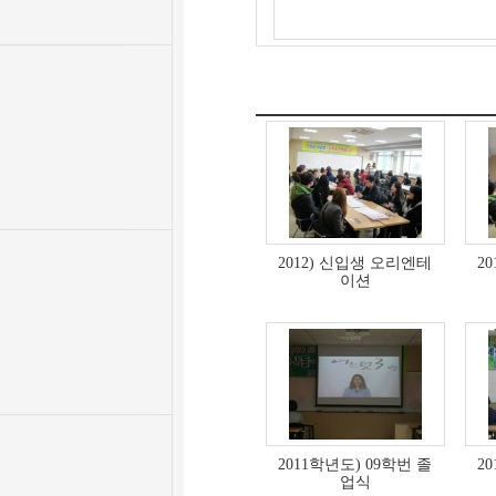
2012) 신입생 오리엔테
2
이션
2011학년도) 09학번 졸
2
업식