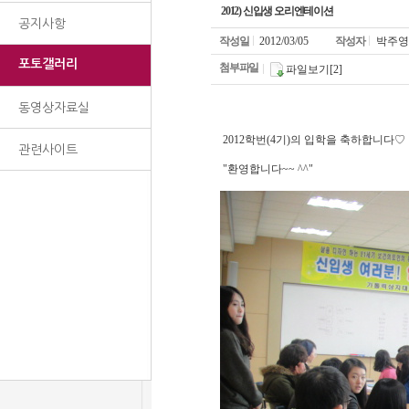
2012) 신입생 오리엔테이션
공지사항
작성일
2012/03/05
작성자
박주영
포토갤러리
첨부파일
파일보기[2]
동영상자료실
2012학번(4기)의 입학을 축하합니다♡
관련사이트
"환영합니다~~ ^^"