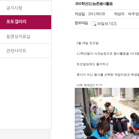
2011학년도) 농촌봉사활동
공지사항
작성일
2011/09/28
작성자
박주영
포토갤러리
첨부파일
파일보기[2]
동영상자료실
5월 28일 토요일
관련사이트
1,2학년들이 사과농장으로 봉사활동을 다녀왔
토요일임에도 불구하고
휴식이 아닌 봉사를 선택한 작업치료과 학생들
너무 멋져요!! *^^*