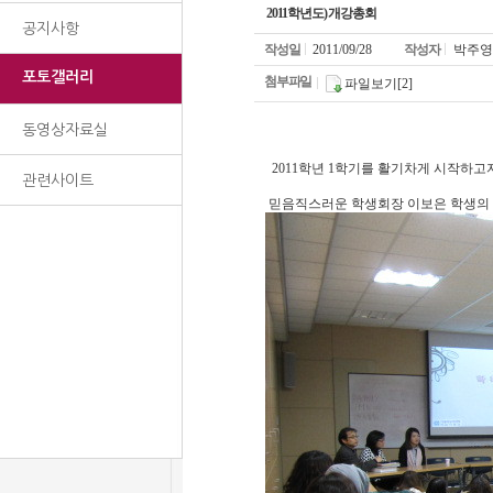
2011학년도) 개강총회
공지사항
작성일
2011/09/28
작성자
박주영
포토갤러리
첨부파일
파일보기[2]
동영상자료실
2011학년 1학기를 활기차게 시작하고자
관련사이트
믿음직스러운 학생회장 이보은 학생의 모