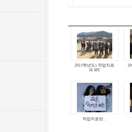
2011학년도) 작업치료
2
과 MT
작업치료란...