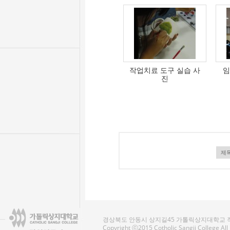
작업치료 도구 실습 사
임
진
경상북도 안동시 상지길45 가톨릭상지대학교 작업치료
Copyright ⓒ2015 Cotholic Sangji College Al